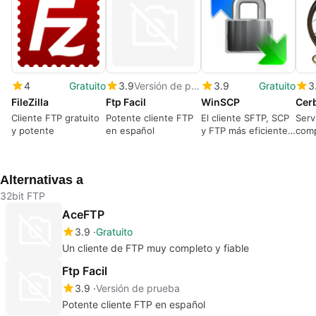
4
Gratuito
3.9
Versión de prueba
3.9
Gratuito
3
FileZilla
Ftp Facil
WinSCP
Cliente FTP gratuito
Potente cliente FTP
El cliente SFTP, SCP
Serv
y potente
en español
y FTP más eficiente y
comp
seguro
grat
Alternativas a
32bit FTP
AceFTP
3.9
Gratuito
Un cliente de FTP muy completo y fiable
Ftp Facil
3.9
Versión de prueba
Potente cliente FTP en español